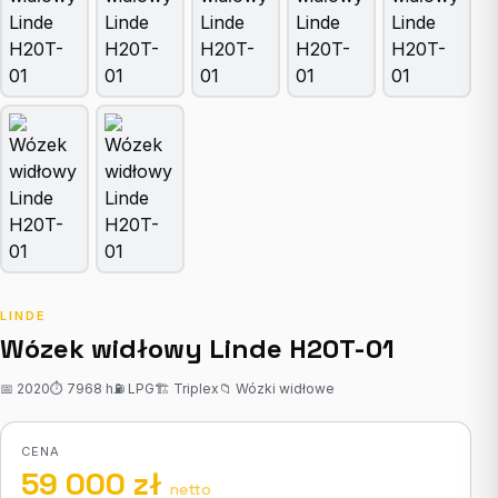
LINDE
Wózek widłowy Linde H20T-01
📅 2020
⏱ 7968 h
⛽ LPG
🏗 Triplex
📁 Wózki widłowe
CENA
59 000 zł
netto