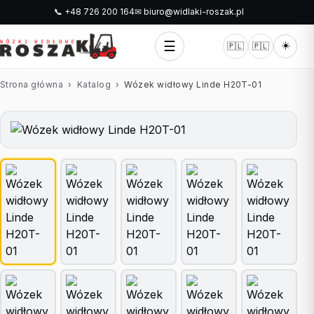
📞 +48 726 200 164
✉ biuro@widlaki-roszak.pl
☰
☀️
🇵🇱
🇵🇱
Strona główna
›
Katalog
›
Wózek widłowy Linde H20T-01