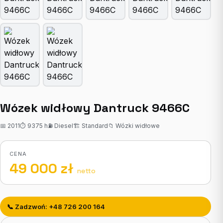
Wózek widłowy Dantruck 9466C
📅 2011
⏱ 9375 h
⛽ Diesel
🏗 Standard
📁 Wózki widłowe
CENA
49 000 zł
netto
📞 Zadzwoń: +48 726 200 164