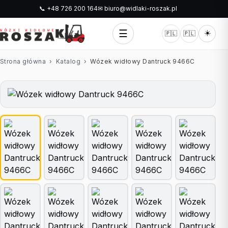
📞 +48 726 200 164
✉ biuro@widlaki-roszak.pl
☰
☀️
🇵🇱
🇵🇱
Strona główna
›
Katalog
›
Wózek widłowy Dantruck 9466C