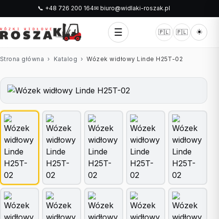
📞 +48 726 200 164
✉ biuro@widlaki-roszak.pl
☰
☀️
🇵🇱
🇵🇱
Strona główna
›
Katalog
›
Wózek widłowy Linde H25T-02