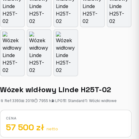
Wózek widłowy Linde H25T-02
📎 Ref:
📅 2019
⏱ 7955 h
⛽ LPG
🏗 Standard
📁 Wózki widłowe
3393
CENA
57 500 zł
netto