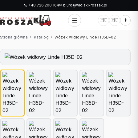
📞 +48 726 200 164
✉ biuro@widlaki-roszak.pl
☰
☀️
🇵🇱
🇵🇱
Strona główna
›
Katalog
›
Wózek widłowy Linde H35D-02