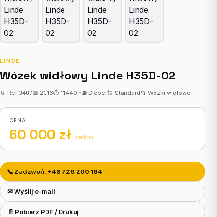
LINDE
Wózek widłowy Linde H35D-02
📎 Ref:
📅 2016
⏱ 11440 h
⛽ Diesel
🏗 Standard
📁 Wózki widłowe
3407
CENA
60 000 zł
netto
📞 Zadzwoń: +48 726 200 164
✉ Wyślij e-mail
📄 Pobierz PDF / Drukuj