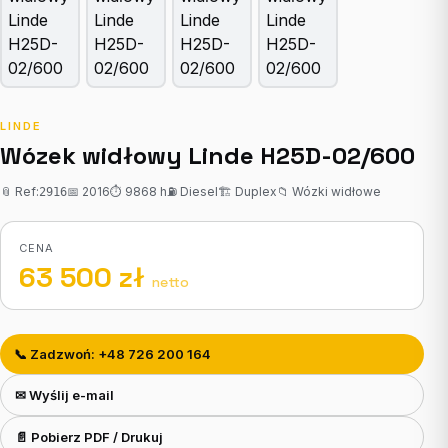
LINDE
Wózek widłowy Linde H25D-02/600
📎 Ref:
📅 2016
⏱ 9868 h
⛽ Diesel
🏗 Duplex
📁 Wózki widłowe
2916
CENA
63 500 zł
netto
📞 Zadzwoń: +48 726 200 164
✉ Wyślij e-mail
📄 Pobierz PDF / Drukuj