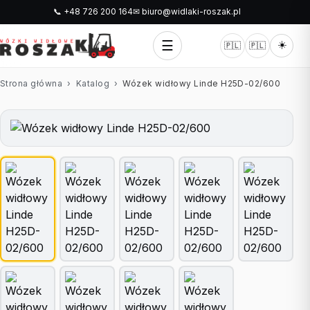
📞 +48 726 200 164
✉ biuro@widlaki-roszak.pl
☰
☀️
🇵🇱
🇵🇱
Strona główna
›
Katalog
›
Wózek widłowy Linde H25D-02/600