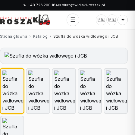
📞 +48 726 200 164
✉ biuro@widlaki-roszak.pl
☰
☀️
🇵🇱
🇵🇱
Strona główna
›
Katalog
›
Szufla do wózka widłowego i JCB