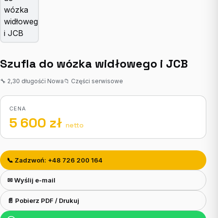
Szufla do wózka widłowego i JCB
🔧 2,30 długość
ℹ Nowa
📁 Części serwisowe
CENA
5 600 zł
netto
📞 Zadzwoń: +48 726 200 164
✉ Wyślij e-mail
📄 Pobierz PDF / Drukuj