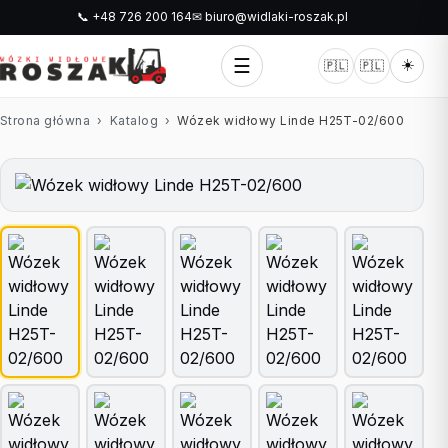
📞 +48 726 200 164
✉ biuro@widlaki-roszak.pl
☰
☀️
🇵🇱
🇵🇱
Strona główna
›
Katalog
›
Wózek widłowy Linde H25T-02/600