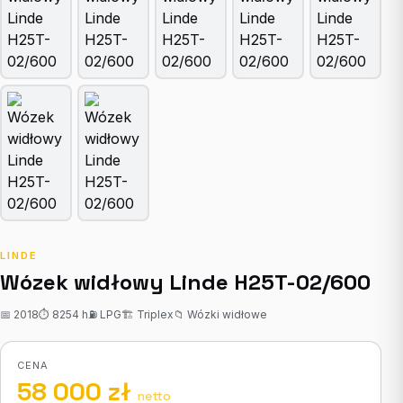
LINDE
Wózek widłowy Linde H25T-02/600
📅 2018
⏱ 8254 h
⛽ LPG
🏗 Triplex
📁 Wózki widłowe
CENA
58 000 zł
netto