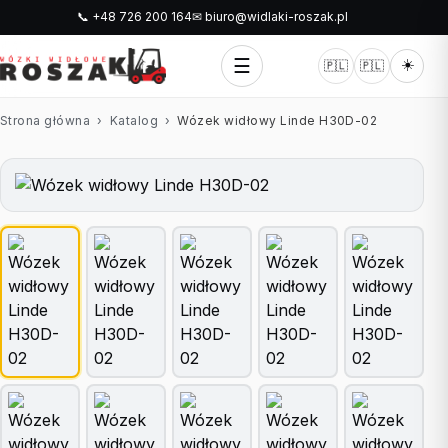
📞 +48 726 200 164
✉ biuro@widlaki-roszak.pl
☰
☀️
🇵🇱
🇵🇱
Strona główna
›
Katalog
›
Wózek widłowy Linde H30D-02