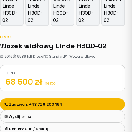
LINDE
Wózek widłowy Linde H30D-02
📅 2016
⏱ 9589 h
⛽ Diesel
🏗 Standard
📁 Wózki widłowe
CENA
68 500 zł
netto
📞 Zadzwoń: +48 726 200 164
✉ Wyślij e-mail
📄 Pobierz PDF / Drukuj