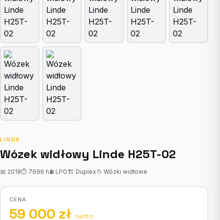
LINDE
Wózek widłowy Linde H25T-02
📅 2018
⏱ 7696 h
⛽ LPG
🏗 Duplex
📁 Wózki widłowe
CENA
59 000 zł
netto