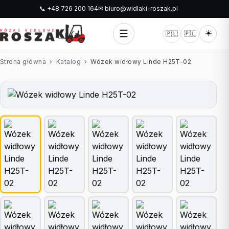
📞 +48 726 200 164
✉ biuro@widlaki-roszak.pl
☰
☀️
🇵🇱
🇵🇱
Strona główna
›
Katalog
›
Wózek widłowy Linde H25T-02