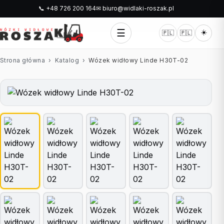
📞 +48 726 200 164
✉ biuro@widlaki-roszak.pl
☰
☀️
🇵🇱
🇵🇱
Strona główna
›
Katalog
›
Wózek widłowy Linde H30T-02