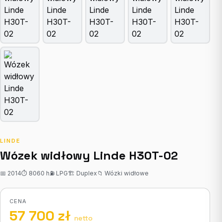
LINDE
Wózek widłowy Linde H30T-02
📅 2014
⏱ 8060 h
⛽ LPG
🏗 Duplex
📁 Wózki widłowe
CENA
57 700 zł
netto