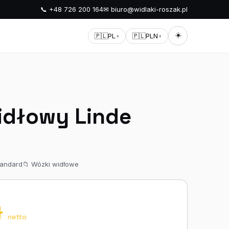
📞 +48 726 200 164
✉ biuro@widlaki-roszak.pl
☀️
🇵🇱
PL
🇵🇱
PLN
▾
▾
idłowy Linde
tandard
📁 Wózki widłowe
ł
netto