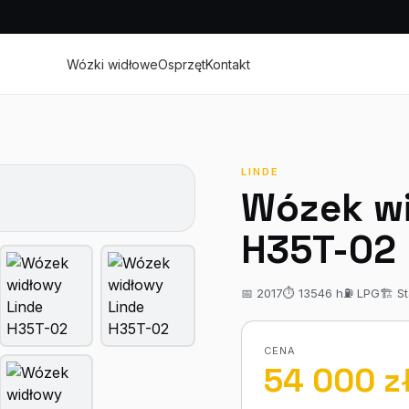
Wózki widłowe
Osprzęt
Kontakt
LINDE
Wózek w
H35T-02
📅 2017
⏱ 13546 h
⛽ LPG
🏗 S
CENA
54 000 z