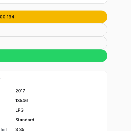
200 164
E
2017
13546
LPG
Standard
 [m]
3,35