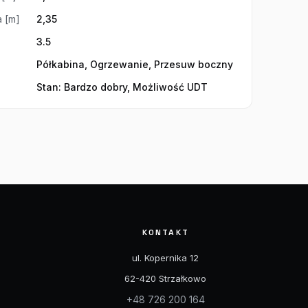
 [m]
2,35
3.5
Półkabina, Ogrzewanie, Przesuw boczny
Stan: Bardzo dobry, Możliwość UDT
KONTAKT
ul. Kopernika 12
62-420 Strzałkowo
+48 726 200 164