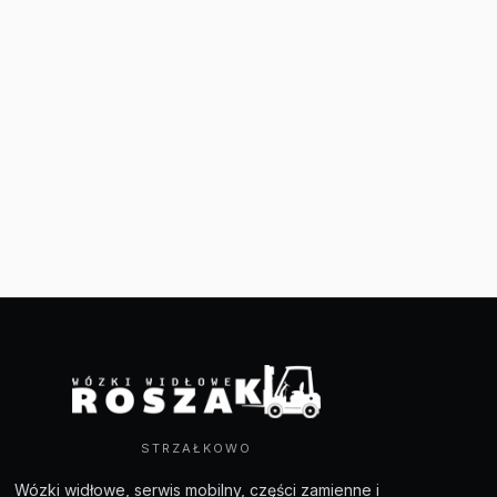
STRZAŁKOWO
Wózki widłowe, serwis mobilny, części zamienne i