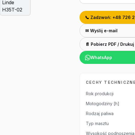
📞 Zadzwoń: +48 726 
✉ Wyślij e-mail
📄 Pobierz PDF / Drukuj
WhatsApp
CECHY TECHNICZN
Rok produkcji
Motogodziny [h]
Rodzaj paliwa
Typ masztu
Wysokość podnoszenia