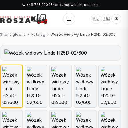
📞 +48 726 200 164
✉ biuro@widlaki-roszak.pl
☰
☀️
🇵🇱
🇵🇱
Strona główna
›
Katalog
›
Wózek widłowy Linde H25D-02/600