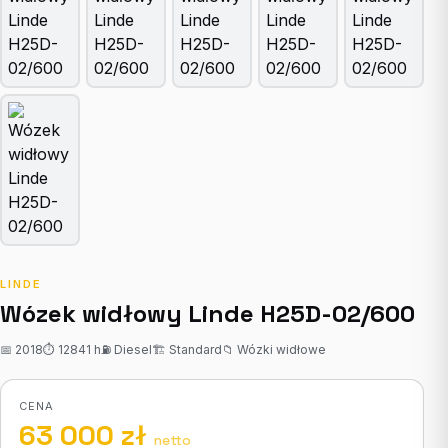
LINDE
Wózek widłowy Linde H25D-02/600
📅 2018
⏱ 12841 h
⛽ Diesel
🏗 Standard
📁 Wózki widłowe
CENA
63 000 zł
netto