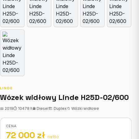
LINDE
Wózek widłowy Linde H25D-02/600
📅 2019
⏱ 10478 h
⛽ Diesel
🏗 Duplex
📁 Wózki widłowe
CENA
72 000 zł
netto