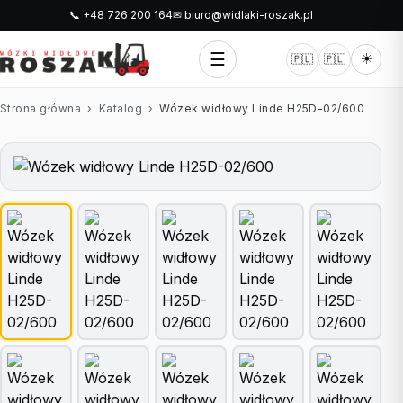
📞 +48 726 200 164
✉ biuro@widlaki-roszak.pl
☰
☀️
🇵🇱
🇵🇱
Strona główna
›
Katalog
›
Wózek widłowy Linde H25D-02/600