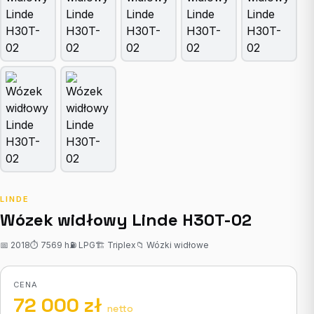
LINDE
Wózek widłowy Linde H30T-02
📅 2018
⏱ 7569 h
⛽ LPG
🏗 Triplex
📁 Wózki widłowe
CENA
72 000 zł
netto