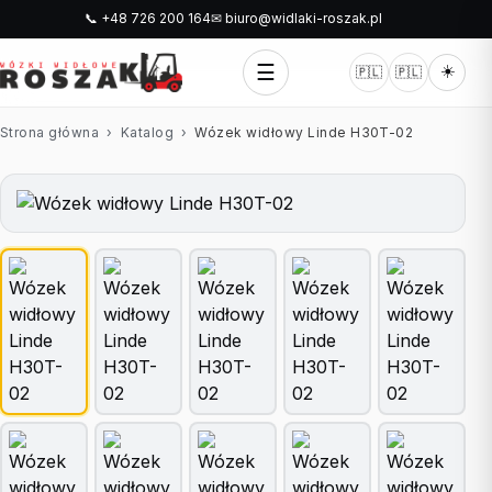
📞 +48 726 200 164
✉ biuro@widlaki-roszak.pl
☰
☀️
🇵🇱
🇵🇱
Strona główna
›
Katalog
›
Wózek widłowy Linde H30T-02