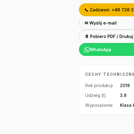
📞 Zadzwoń: +48 726 
✉ Wyślij e-mail
📄 Pobierz PDF / Drukuj
WhatsApp
CECHY TECHNICZN
Rok produkcji
2018
Udźwig [t]
3.8
Wyposażenie
Klasa 