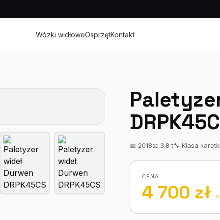
Wózki widłowe
Osprzęt
Kontakt
Paletyze
DRPK45C
📅 2018
⚖ 3.8 t
🔧 Klasa karet
CENA
4 700 zł
n