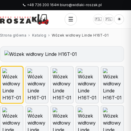
📞 +48 726 200 164
✉ biuro@widlaki-roszak.pl
☰
☀️
🇵🇱
🇵🇱
Strona główna
›
Katalog
›
Wózek widłowy Linde H16T-01