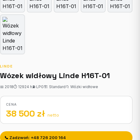
LINDE
Wózek widłowy Linde H16T-01
📅 2018
⏱ 12924 h
⛽ LPG
🏗 Standard
📁 Wózki widłowe
CENA
38 500 zł
netto
📞 Zadzwoń: +48 726 200 164