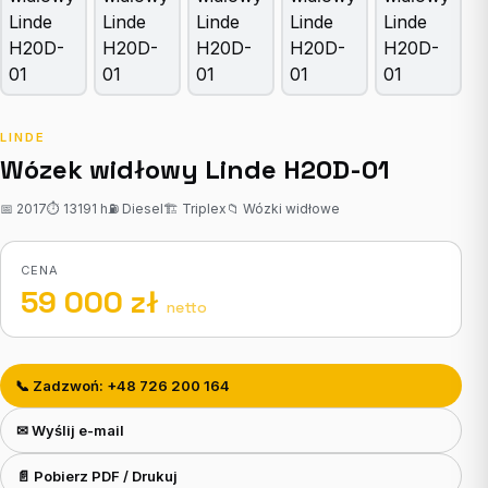
LINDE
Wózek widłowy Linde H20D-01
📅 2017
⏱ 13191 h
⛽ Diesel
🏗 Triplex
📁 Wózki widłowe
CENA
59 000 zł
netto
📞 Zadzwoń: +48 726 200 164
✉ Wyślij e-mail
📄 Pobierz PDF / Drukuj