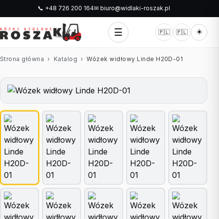
📞 +48 726 200 164
✉ biuro@widlaki-roszak.pl
☰
☀️
🇵🇱
🇵🇱
Strona główna
›
Katalog
›
Wózek widłowy Linde H20D-01