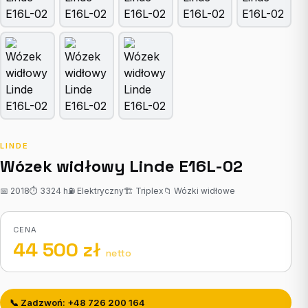
LINDE
Wózek widłowy Linde E16L-02
📅 2018
⏱ 3324 h
⛽ Elektryczny
🏗 Triplex
📁 Wózki widłowe
CENA
44 500 zł
netto
📞 Zadzwoń: +48 726 200 164