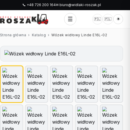
📞 +48 726 200 164
✉ biuro@widlaki-roszak.pl
☰
☀️
🇵🇱
🇵🇱
Strona główna
›
Katalog
›
Wózek widłowy Linde E16L-02