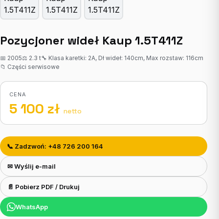
Pozycjoner wideł Kaup 1.5T411Z
📅 2005
⚖ 2.3 t
🔧 Klasa karetki: 2A, Dł wideł: 140cm, Max rozstaw: 116cm
📁 Części serwisowe
CENA
5 100 zł
netto
📞 Zadzwoń: +48 726 200 164
✉ Wyślij e-mail
📄 Pobierz PDF / Drukuj
WhatsApp