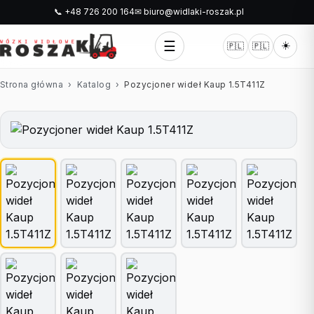
📞 +48 726 200 164
✉ biuro@widlaki-roszak.pl
☰
☀️
🇵🇱
🇵🇱
Strona główna
›
Katalog
›
Pozycjoner wideł Kaup 1.5T411Z